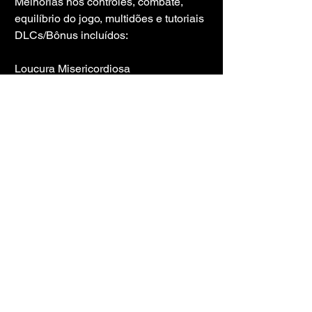
Melhorias nos controles, combate, 
equilíbrio do jogo, multidões e tutoriais
DLCs/Bônus incluídos:
Loucura Misericordiosa
Adoradores do Necronomicon
Pacote de Investigador
Tocador de órgão de Chicago
Experiência Boost
Pacote de livro de arte e trilha sonora 
original