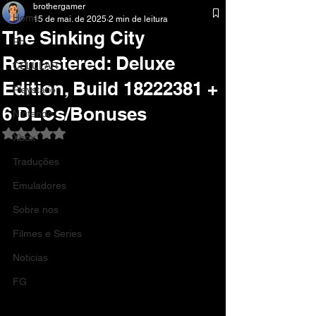
brothergamer
Home
15 de mai. de 2025
2 min de leitura
The Sinking City
Pc
Remastered: Deluxe
CELULAR
Edition, Build 18222381 +
Playstation
6 DLCs/Bonuses
Nintendo
Avaliado com NaN de 5 estrelas.
Xbox
Traduções
Emuladores
Sobre nos
Filmes e Series
Noticias
FG