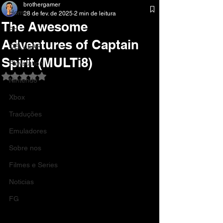
brothergamer
Home
28 de fev. de 2025
2 min de leitura
The Awesome
Pc
Adventures of Captain
CELULAR
Spirit (MULTi8)
Playstation
Avaliado com NaN de 5 estrelas.
Nintendo
Xbox
Traduções
Emuladores
Sobre nos
Filmes e Series
Noticias
FG