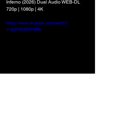
Inferno (2026) Dual Áudio WEB-DL 
720p | 1080p | 4K
https://www.youtube.com/watch?
v=gGhMrWOVJMs
TORRENT 
LEGENDADO
TORRENT