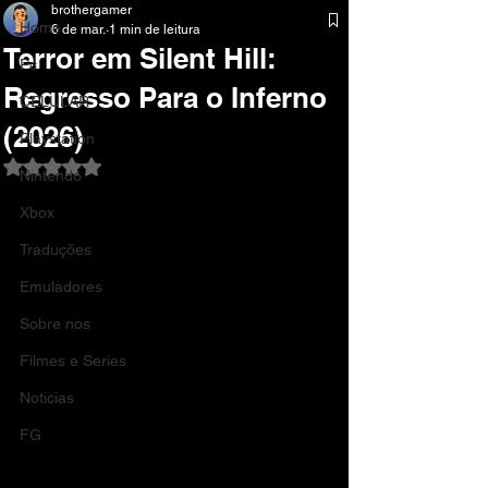
brothergamer
Home
6 de mar.
1 min de leitura
Terror em Silent Hill:
Pc
Regresso Para o Inferno
CELULAR
(2026)
Playstation
Avaliado com NaN de 5 estrelas.
Nintendo
Xbox
Traduções
Emuladores
Sobre nos
Filmes e Series
Noticias
FG