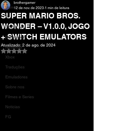
brothergamer
Home
12 de nov. de 2023
1 min de leitura
SUPER MARIO BROS.
Pc
WONDER – V1.0.0, JOGO
CELULAR
+ SWITCH EMULATORS
Playstation
Atualizado:
2 de ago. de 2024
Nintendo
Avaliado com NaN de 5 estrelas.
Xbox
Traduções
Emuladores
Sobre nos
Filmes e Series
Noticias
FG