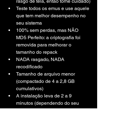
rasgo de tela, então tome cuidado)
Teste todos os emus e use aquele 
que tem melhor desempenho no 
seu sistema
100% sem perdas, mas NÃO 
MD5 Perfeito: a criptografia foi 
removida para melhorar o 
tamanho do repack
NADA rasgado, NADA 
recodificado
Tamanho de arquivo menor 
(compactado de 4 a 2,8 GB 
cumulativos)
A instalação leva de 2 a 9 
minutos (dependendo do seu 
sistema)
Verificação de integridade após a 
instalação para que você possa 
ter certeza de que tudo foi 