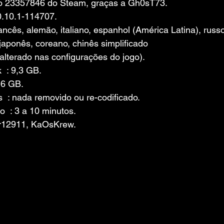
o 23357846 do Steam, graças a Gh0sT73.
0.10.1-114707.
rancês, alemão, italiano, espanhol (América Latina), russo
 japonês, coreano, chinês simplificado
alterado nas configurações do jogo).
 : 9,3 GB.
,6 GB.
 : nada removido ou re-codificado.
  : 3 a 10 minutos.
r12911, KaOsKrew.