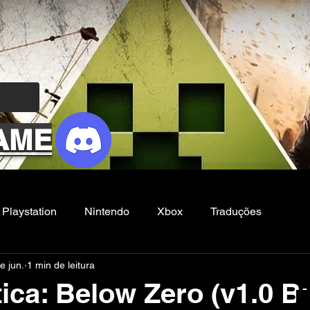
AME
Playstation
Nintendo
Xbox
Traduções
e jun.
1 min de leitura
Filmes e Series
Noticias
FG
ica: Below Zero (v1.0 Bu