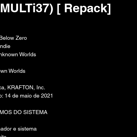
 MULTi37) [ Repack]
 de 5 estrelas.
 Below Zero
Indie
nknown Worlds 
own Worlds 
ica, KRAFTON, Inc.
o: 14 de maio de 2021
IMOS DO SISTEMA
ador e sistema 
its.