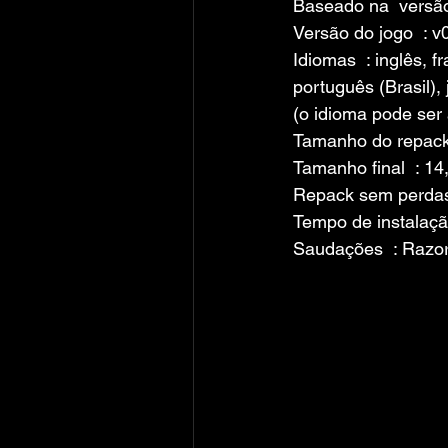
Baseado na  versã
Versão do jogo  : v
Idiomas  : inglês, f
português (Brasil),
(o idioma pode ser 
Tamanho do repack 
Tamanho final  : 14
Repack sem perdas 
Tempo de instalação
Saudações  : Razo