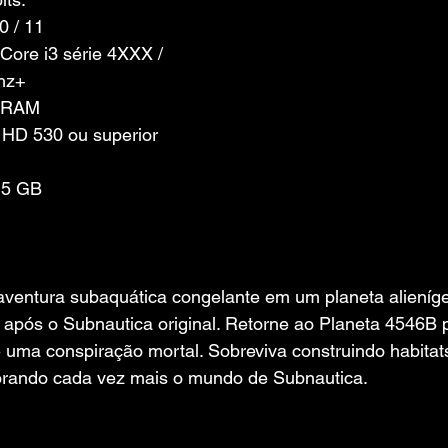
0 / 11
 Core i3 série 4XXX / 
hz+
e RAM
el HD 530 ou superior
15 GB
entura subaquática congelante em um planeta alieníge
 após o Subnautica original. Retorne ao Planeta 4546B p
 uma conspiração mortal. Sobreviva construindo habitats
orando cada vez mais o mundo de Subnautica.