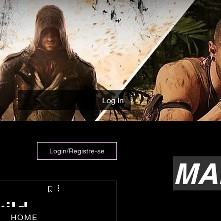
Log In
Login/Registre-se
MA
ild
HOME