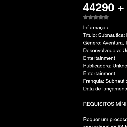
44290 +
Avaliado com NaN
Informação
Título: Subnautica:
Gênero: Aventura, 
Desenvolvedora: U
Entertainment
Publicadora: Unkn
Entertainment
Franquia: Subnaut
Data de lançament
REQUISITOS MÍN
Requer um process
operacional de 64 b