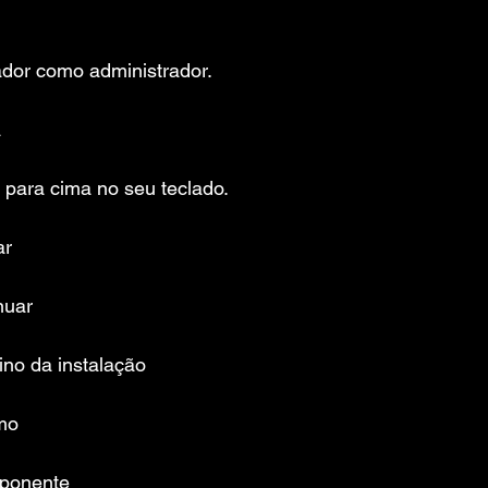
ador como administrador.
a
 para cima no seu teclado.
ar
nuar
ino da instalação
mo
mponente