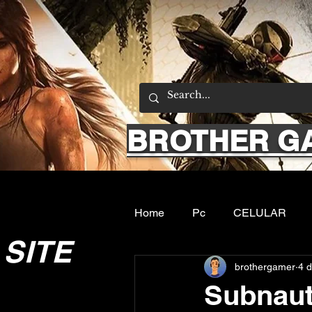
BROTHER G
Home
Pc
CELULAR
SITE
brothergamer
4 d
Emuladores
Sobre nos
Subnaut