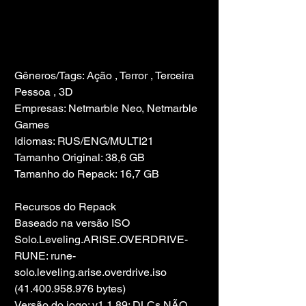
Gêneros/Tags: Ação , Terror , Terceira 
Pessoa , 3D
Empresas: Netmarble Neo, Netmarble 
Games
Idiomas: RUS/ENG/MULTI21
Tamanho Original: 38,6 GB
Tamanho do Repack: 16,7 GB
Recursos do Repack
Baseado na versão ISO 
Solo.Leveling.ARISE.OVERDRIVE-
RUNE: rune-
solo.leveling.arise.overdrive.iso 
(41.400.958.976 bytes)
Versão do jogo: v1.1.89; DLCs NÃO 