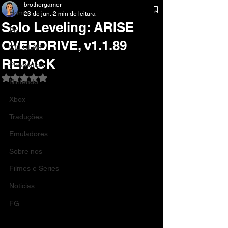
brothergamer
Home
23 de jun.
2 min de leitura
Solo Leveling: ARISE
Pc
OVERDRIVE, v1.1.89
CELULAR
REPACK
Playstation
Avaliado com NaN de 5 estrelas.
Nintendo
Xbox
Traduções
Emuladores
Sobre nos
Filmes e Series
Noticias
FG