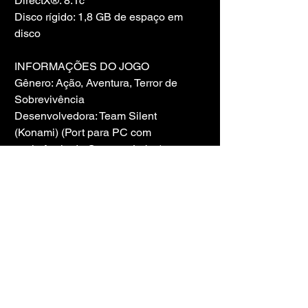
DirectX®: 8.1c
Disco rígido: 1,8 GB de espaço em 
disco
INFORMAÇÕES DO JOGO
Gênero: Ação, Aventura, Terror de 
Sobrevivência
Desenvolvedora: Team Silent 
(Konami) (Port para PC com 
assistência da Creature Labs )
Plataforma: PC
Tamanho do jogo: 5,5 GB
Lançado por: Varejo, Ty Hard_Math, 
cs.rin.ru + Edição Aprimorada
Versão : v.1.1
Jogo pré-instalado
LINK DO 