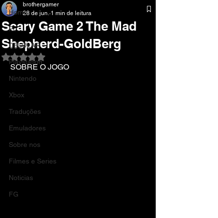
brothergamer
Home
28 de jun.
1 min de leitura
Scary Game 2 The Mad
Pc
Shepherd-GoldBerg
CELULAR
Avaliado com NaN de 5 estrelas.
Playstation
SOBRE O JOGO
Nintendo
Xbox
Traduções
Emuladores
Sobre nos
Filmes e Series
Noticias
FG