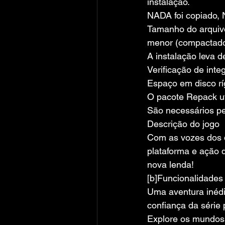
instalação.
NADA foi copiado, 
Tamanho do arquivo
menor (compactado
A instalação leva 
Verificação de inte
Espaço em disco rí
O pacote Repack ut
São necessários pel
Descrição do jogo
Com as vozes dos d
plataforma e ação 
nova lenda!
[b]Funcionalidades
Uma aventura inédit
confiança da série 
Explore os mundos 