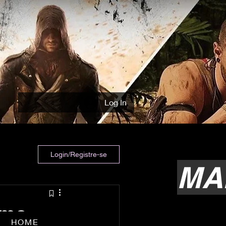
Log In
Login/Registre-se
MA
ime
HOME