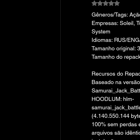
Avaliado com NaN
Gêneros/Tags: Ação
Empresas: Soleil, T
System
Idiomas: RUS/ENG
Tamanho original: 
Tamanho do repack
Recursos do Repa
Baseado na versão
Samurai_Jack_Bat
HOODLUM: hlm-
samurai_jack_battl
(4.140.550.144 byt
100% sem perdas e 
arquivos são idênti