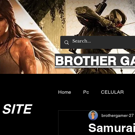
BROTHER G
Home
Pc
CELULAR
SITE
brothergamer
27 
Emuladores
Sobre nos
Samurai