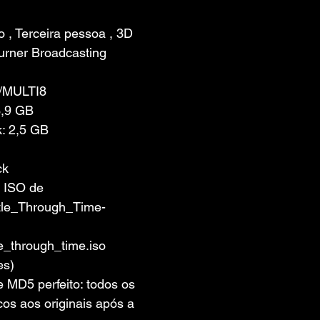
 de 5 estrelas.
 , Terceira pessoa , 3D
urner Broadcasting 
/MULTI8
3,9 GB
: 2,5 GB
ck
 ISO de 
tle_Through_Time-
e_through_time.iso 
es)
MD5 perfeito: todos os 
cos aos originais após a 