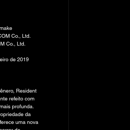
emake
M Co., Ltd.
 Co., Ltd.
iro de 2019
ênero, Resident 
nte refeito com 
mais profunda. 
opriedade da 
oferece uma nova 
horror de 