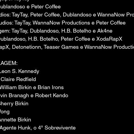
Dublandoso e Peter Coffee
dios: TayTay, Peter Coffee, Dublandoso e WannaNow Pr
dios: TayTay, WannaNow Productions e Peter Coffee
em: TayTay, Dublandoso, H.B. Botelho e Ak4ne
Dublandoso, H.B. Botelho, Peter Coffee e XodaRapX
apX, Detonetionn, Teaser Games e WannaNow Producti
LAGEM:
Leon S. Kennedy
laire Redfield
illiam Birkin e Brian Irons
rvin Branagh e Robert Kendo
herry Birkin
Wong
nette Birkin
Agente Hunk, o 4º Sobrevivente