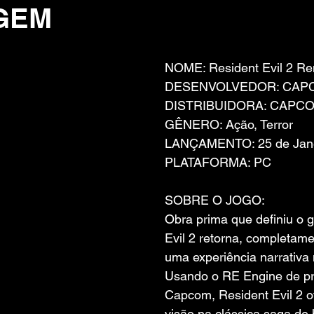
GEM
 de 5 estrelas.
NOME: Resident Evil 2 R
DESENVOLVEDOR: CAPCO
DISTRIBUIDORA: CAPCOM
GÊNERO: Ação, Terror
LANÇAMENTO: 25 de Jane
PLATAFORMA: PC
SOBRE O JOGO:
Obra prima que definiu o g
Evil 2 retorna, completame
uma experiência narrativa 
Usando o RE Engine de pr
Capcom, Resident Evil 2 
visão na clássica saga de 