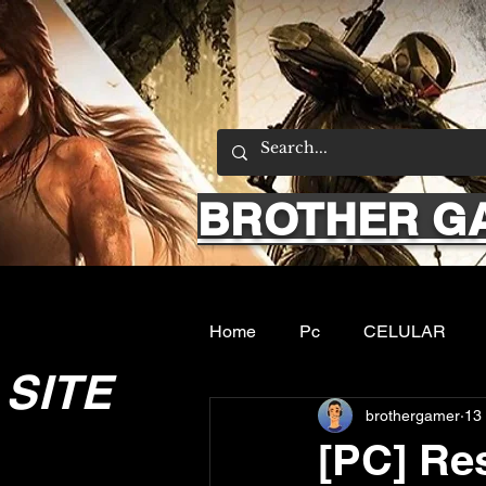
BROTHER G
Home
Pc
CELULAR
SITE
brothergamer
13 
Emuladores
Sobre nos
[PC] Re