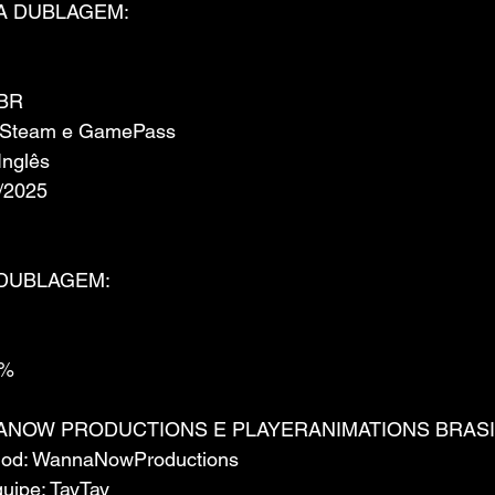
A DUBLAGEM:
-BR
: Steam e GamePass
Inglês
/2025
DUBLAGEM:
0%
NOW PRODUCTIONS E PLAYERANIMATIONS BRASI
Mod: WannaNowProductions
quipe: TayTay