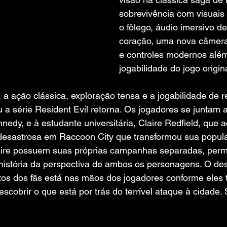
sobrevivência com visuais r
o fôlego, áudio imersivo de
coração, uma nova câmera
e controles modernos alé
jogabilidade do jogo origina
 a ação clássica, exploração tensa e a jogabilidade de r
 a série Resident Evil retorna. Os jogadores se juntam ao
nedy, e à estudante universitária, Claire Redfield, que 
desastrosa em Raccoon City que transformou sua popul
aire possuem suas próprias campanhas separadas, permi
história da perspectiva de ambos os personagens. O des
tos dos fãs está nas mãos dos jogadores conforme eles 
escobrir o que está por trás do terrível ataque à cidade.