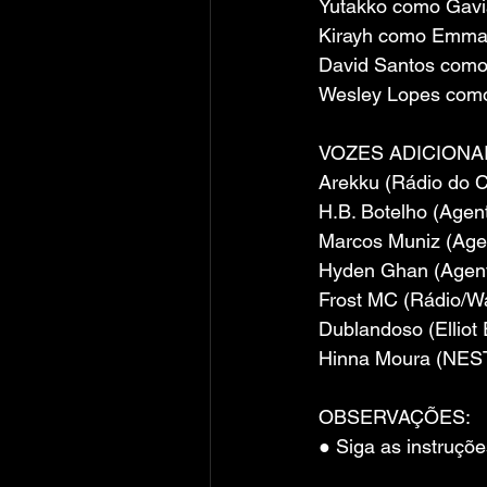
Yutakko como Gav
Kirayh como Emma
David Santos como
Wesley Lopes com
VOZES ADICIONAI
Arekku (Rádio do 
H.B. Botelho (Agen
Marcos Muniz (Age
Hyden Ghan (Agen
Frost MC (Rádio/Wal
Dublandoso (Elliot
Hinna Moura (NES
OBSERVAÇÕES:
● Siga as instruçõ