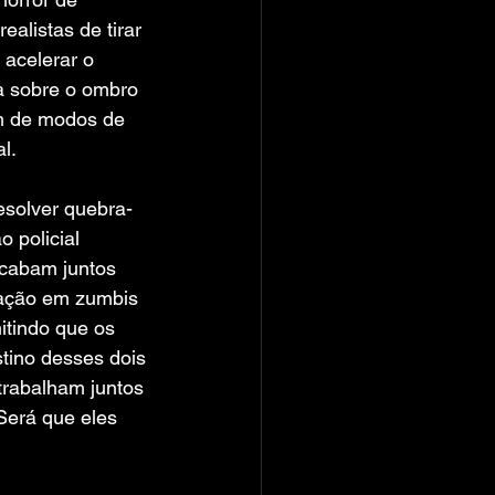
ealistas de tirar 
 acelerar o 
 sobre o ombro 
m de modos de 
l.
esolver quebra-
 policial 
acabam juntos 
ação em zumbis 
tindo que os 
tino desses dois 
trabalham juntos 
 Será que eles 