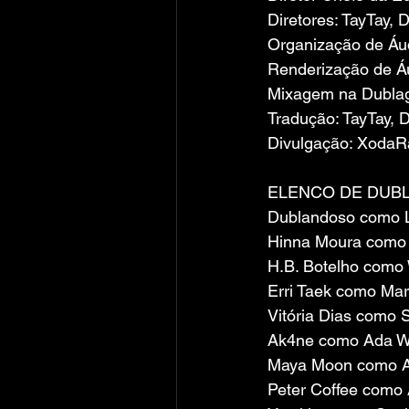
Diretores: TayTay, 
Organização de Áu
Renderização de Áu
Mixagem na Dublag
Tradução: TayTay, 
Divulgação: XodaR
ELENCO DE DUB
Dublandoso como 
Hinna Moura como C
H.B. Botelho como W
Erri Taek como Ma
Vitória Dias como S
Ak4ne como Ada 
Maya Moon como An
Peter Coffee como 