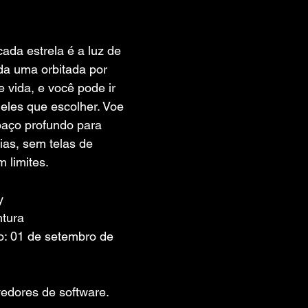
 de 5 estrelas.
ada estrela é a luz de 
da uma orbitada por 
e vida, e você pode ir 
eles que escolher. Voe 
aço profundo para 
rias, sem telas de 
 limites.
y
ntura
: 01 de setembro de 
edores de software. 