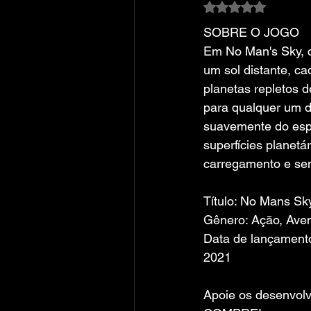
Avaliado com NaN
SOBRE O JOGO
Em No Man's Sky, c
um sol distante, ca
planetas repletos d
para qualquer um d
suavemente do esp
superfícies planetá
carregamento e sem
Título: No Mans Sk
Gênero: Ação, Ave
Data de lançamento
2021
Apoie os desenvolv