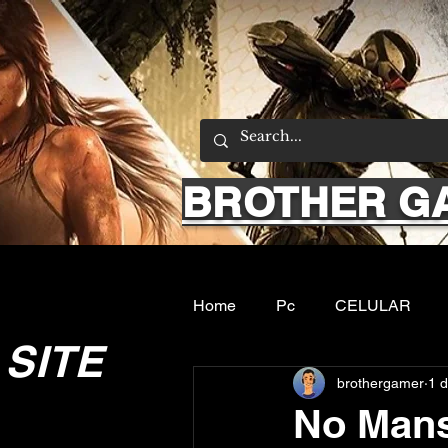
BROTHER G
Home
Pc
CELULAR
SITE
brothergamer
1 d
Emuladores
Sobre nos
No Mans