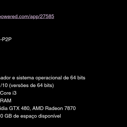
ampowered.com/app/27585
2-P2P
dor e sistema operacional de 64 bits
/10 (versões de 64 bits)
 Core i3
e RAM
nVidia GTX 480, AMD Radeon 7870
0 GB de espaço disponível