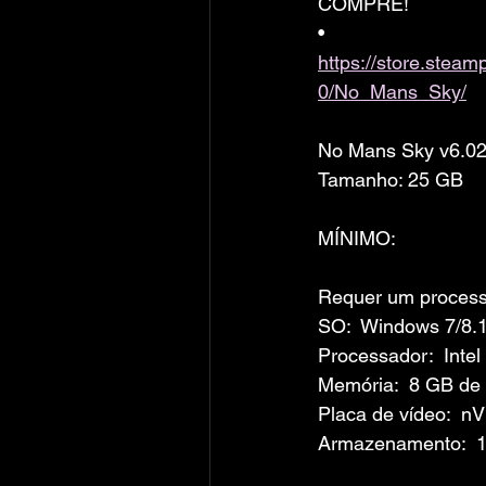
COMPRE!
• 
https://store.ste
0/No_Mans_Sky/
No Mans Sky v6.0
Tamanho: 25 GB
MÍNIMO:
Requer um processa
SO:  Windows 7/8.1
Processador:  Intel
Memória:  8 GB d
Placa de vídeo:  
Armazenamento:  1