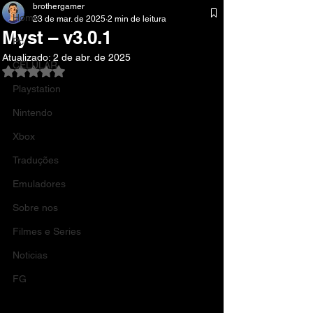
brothergamer
Home
23 de mar. de 2025
2 min de leitura
Myst – v3.0.1
Pc
Atualizado:
2 de abr. de 2025
CELULAR
Avaliado com NaN de 5 estrelas.
Playstation
Nintendo
Xbox
Traduções
Emuladores
Sobre nos
Filmes e Series
Noticias
FG