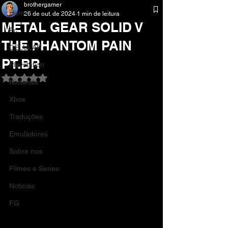
brothergamer
Home
26 de out. de 2024
1 min de leitura
METAL GEAR SOLID V
Pc
THE PHANTOM PAIN
CELULAR
PT.BR
Playstation
Avaliado com NaN de 5 estrelas.
Nintendo
Xbox
Traduções
Emuladores
Sobre nos
Filmes e Series
Noticias
FG