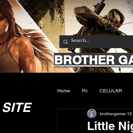
BROTHER G
Home
Pc
CELULAR
SITE
brothergamer
12 
Emuladores
Sobre nos
Little N