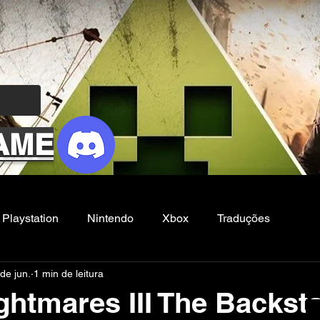
AME
Playstation
Nintendo
Xbox
Traduções
de jun.
1 min de leitura
Filmes e Series
Noticias
FG
ightmares III The Backst