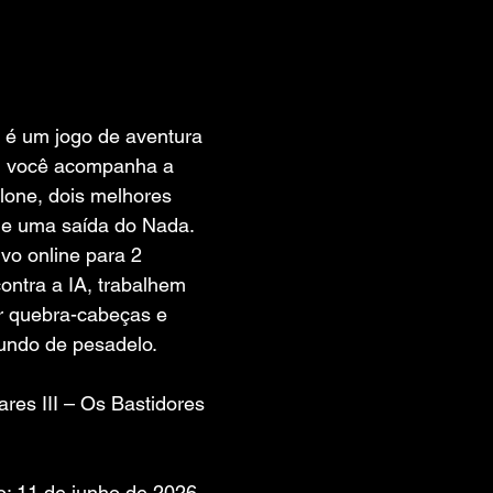
 de 5 estrelas.
II é um jogo de aventura 
l você acompanha a 
lone, dois melhores 
e uma saída do Nada. 
o online para 2 
ontra a IA, trabalhem 
er quebra-cabeças e 
undo de pesadelo.
mares III – Os Bastidores 
: 11 de junho de 2026