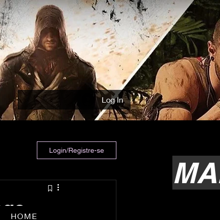
Log In
Login/Registre-se
MA
age-
HOME