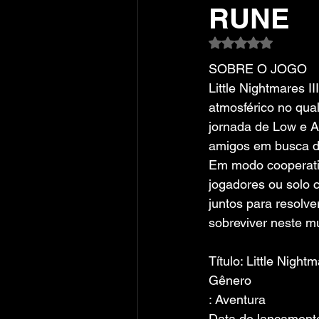
RUNE
Avaliado com NaN
SOBRE O JOGO
Little Nightmares I
atmosférico no qua
jornada de Low e A
amigos em busca d
Em modo cooperativ
jogadores ou solo c
juntos para resolv
sobreviver neste m
Título: Little Night
Gênero
: Aventura
Data de lançamento