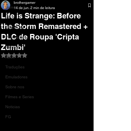
brothergamer
Home
14 de jun.
2 min de leitura
Life is Strange: Before
Pc
the Storm Remastered +
CELULAR
DLC de Roupa 'Cripta
Playstation
Zumbi'
Nintendo
Avaliado com NaN de 5 estrelas.
Xbox
Traduções
Emuladores
Sobre nos
Filmes e Series
Noticias
FG