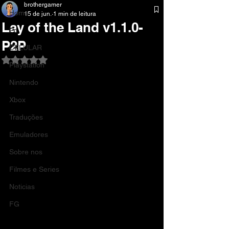
brothergamer
Home
15 de jun.
1 min de leitura
Lay of the Land v1.1.0-
Pc
P2P
CELULAR
Avaliado com NaN de 5 estrelas.
Playstation
Nintendo
Xbox
Traduções
Emuladores
Sobre nos
Filmes e Series
Noticias
FG