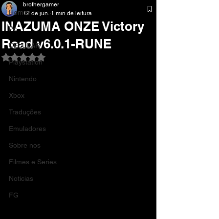
brothergamer
Home
12 de jun.
1 min de leitura
INAZUMA ONZE Victory
Pc
Road v6.0.1-RUNE
CELULAR
Avaliado com NaN de 5 estrelas.
Playstation
Nintendo
Xbox
Traduções
Emuladores
Sobre nos
Filmes e Series
Noticias
FG