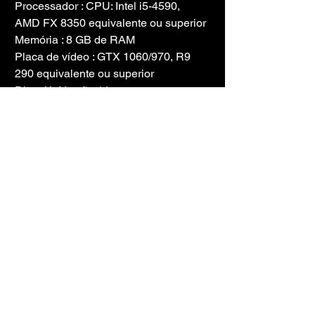
Processador : CPU: Intel i5-4590, 
AMD FX 8350 equivalente ou superior
Memória : 8 GB de RAM
Placa de vídeo : GTX 1060/970, R9 
290 equivalente ou superior
DirectX : Versão 11
Armazenamento : 20 GB de espaço 
disponível
INFORMAÇÕES DO JOGO
Gênero: Ação, Indie, Simulação
Desenvolvedora: RUST LTD.
Plataforma: PC
Tamanho do jogo: 17,1 GB
Lançado por: Mr_GOLDBERG emu | 
Ty IceColdOldMan (csrin)
Versão : v1.0 | Versão completa
Jogo pré-instalado