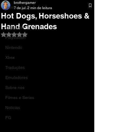
brothergamer
Home
7 de jul.
2 min de leitura
Hot Dogs, Horseshoes &
Pc
Hand Grenades
CELULAR
Avaliado com NaN de 5 estrelas.
Playstation
Nintendo
Xbox
Traduções
Emuladores
Sobre nos
Filmes e Series
Noticias
FG