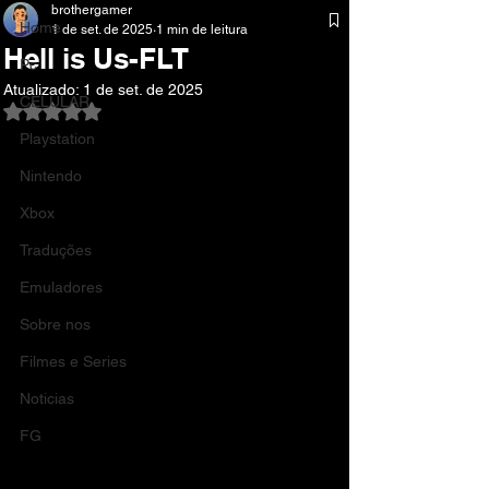
brothergamer
Home
1 de set. de 2025
1 min de leitura
Hell is Us-FLT
Pc
Atualizado:
1 de set. de 2025
CELULAR
Avaliado com NaN de 5 estrelas.
Playstation
Nintendo
Xbox
Traduções
Emuladores
Sobre nos
Filmes e Series
Noticias
FG