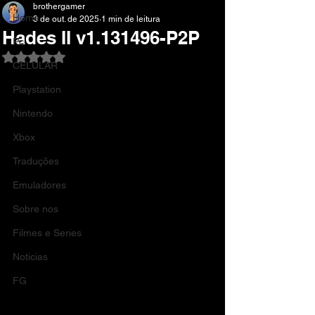
brothergamer
Home
3 de out. de 2025
1 min de leitura
Hades II v1.131496-P2P
Pc
Avaliado com NaN de 5 estrelas.
CELULAR
Playstation
Nintendo
Xbox
Traduções
Emuladores
Sobre nos
Filmes e Series
Noticias
FG