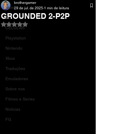
brothergamer
Home
29 de jul. de 2025
1 min de leitura
GROUNDED 2-P2P
Pc
Avaliado com NaN de 5 estrelas.
CELULAR
Playstation
Nintendo
Xbox
Traduções
Emuladores
Sobre nos
Filmes e Series
Noticias
FG