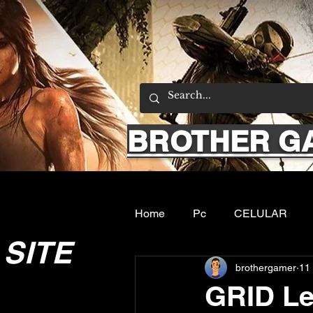
BROTHER G
Home
Pc
CELULAR
SITE
brothergamer
11 
Emuladores
Sobre nos
GRID Le