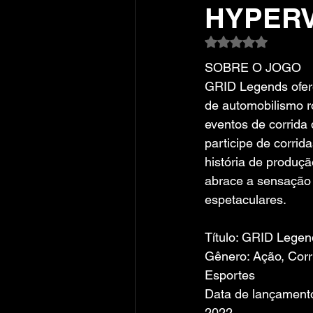
HYPERV
Avaliado com NaN
SOBRE O JOGO
GRID Legends ofer
de automobilismo ro
eventos de corrida
participe de corrid
história de produçã
abrace a sensação 
espetaculares.
Título: GRID Legen
Gênero: Ação, Corr
Esportes
Data de lançamento:
2022