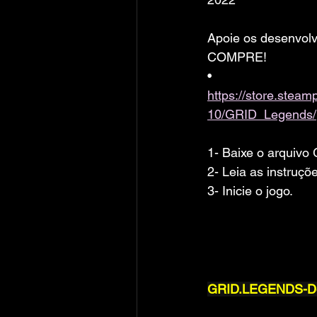
Apoie os desenvolv
COMPRE!
• 
https://store.ste
10/GRID_Legends/
1- Baixe o arqui
2- Leia as instruç
3- Inicie o jogo.
GRID.LEGENDS-