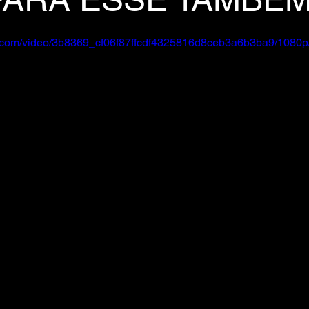
tic.com/video/3b8369_cf06f87ffcdf4325816d8ceb3a6b3ba9/1080p