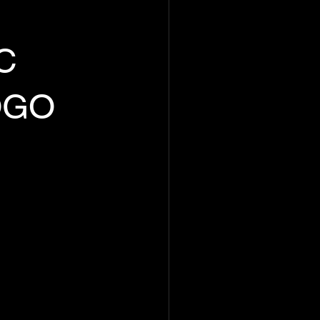
C 
OGO 