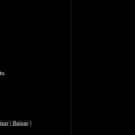
to.
ixar
 |
 Baixar
 }