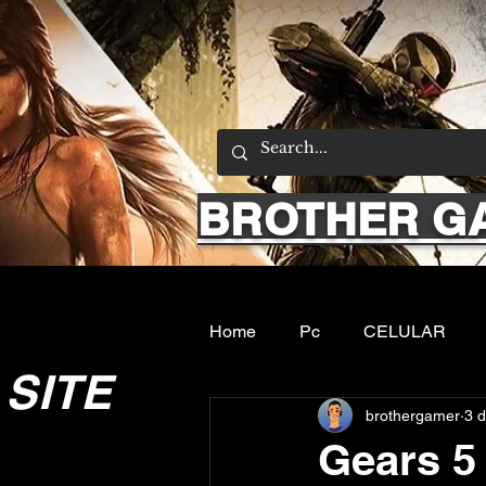
BROTHER G
Home
Pc
CELULAR
SITE
brothergamer
3 d
Emuladores
Sobre nos
Gears 5