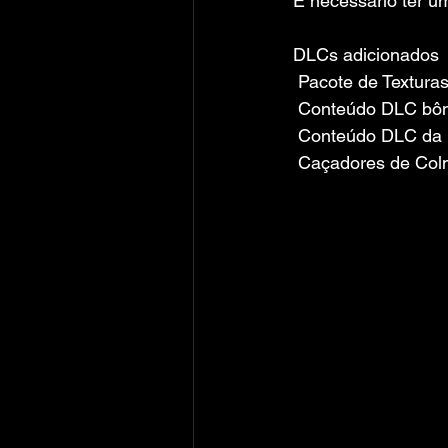
É necessário ter um
DLCs ​​adicionados
 Pacote de Textura
 Conteúdo DLC bô
 Conteúdo DLC da U
 Caçadores de Col