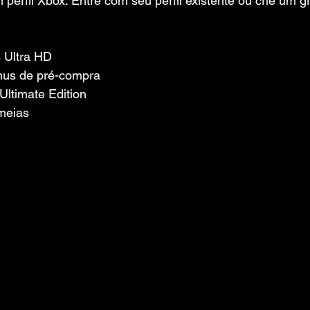
 perfil Xbox. Entre com seu perfil existente ou crie um g
s Ultra HD
nus de pré-compra
ltimate Edition
meias