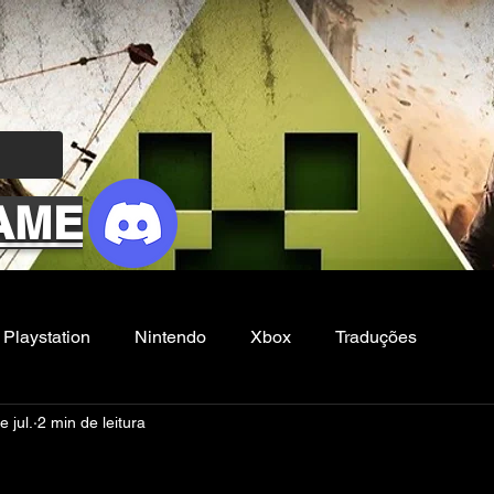
AME
Playstation
Nintendo
Xbox
Traduções
e jul.
2 min de leitura
Filmes e Series
Noticias
FG