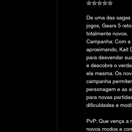
Avaliado com NaN
De uma das sagas 
jogos, Gears 5 ret
totalmente novos.
Campanha: Com a gu
aproximando, Kait 
para desvendar sua
e descobre o verdad
ela mesma. Os nov
campanha permitem
personagem e as s
para novas partidas
dificuldades e modi
PvP: Que vença a 
novos modos e con