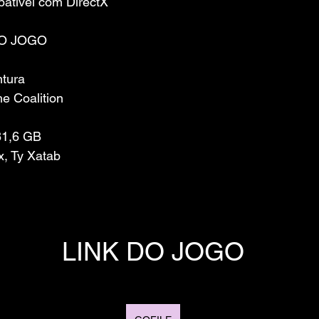
atível com DirectX
O JOGO
ntura
e Coalition
81,6 GB
, Ty Xatab
LINK DO JOGO