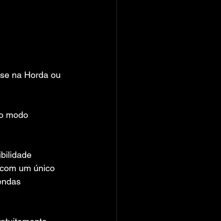
-se na Horda ou 
no modo 
bilidade 
 com um único 
endas 