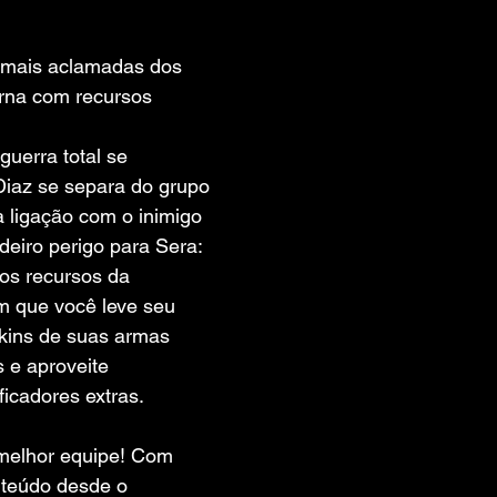
 de 5 estrelas.
mais aclamadas dos 
orna com recursos 
erra total se 
Diaz se separa do grupo 
 ligação com o inimigo 
eiro perigo para Sera: 
os recursos da 
 que você leve seu 
kins de suas armas 
 e aproveite 
ficadores extras.
melhor equipe! Com 
teúdo desde o 