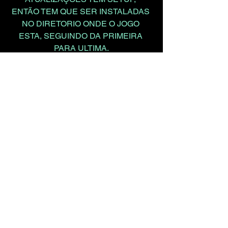
ENTÃO TEM QUE SER INSTALADAS 
NO DIRETORIO ONDE O JOGO 
ESTA, SEGUINDO DA PRIMEIRA 
PARA ULTIMA.
Forza_Horizon_6_Update_from
_v354.221_to_v360.259-
ElAmigos.
GOFILE
Forza_Horizon_6_Update
_from_v360.259_to_v364.
933-ElAmigos.rar