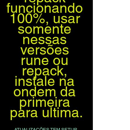
funcionando 
100%, usar 
somente 
nessas 
versões 
rune ou 
repack, 
instale na 
ondem da 
primeira 
para ultima.
ATUALIZAÇÕES TEM SETUP, 