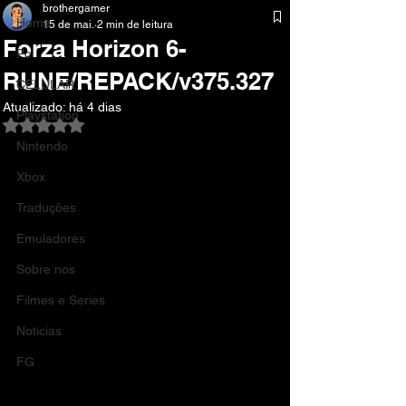
brothergamer
Home
15 de mai.
2 min de leitura
Forza Horizon 6-
Pc
RUNE/REPACK/v375.327
CELULAR
Atualizado:
há 4 dias
Playstation
Avaliado com NaN de 5 estrelas.
Nintendo
Xbox
Traduções
Emuladores
Sobre nos
Filmes e Series
Noticias
FG