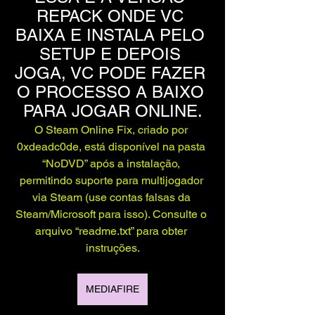
REPACK ONDE VC 
BAIXA E INSTALA PELO 
SETUP E DEPOIS 
JOGA, VC PODE FAZER 
O PROCESSO A BAIXO 
PARA JOGAR ONLINE.
O Steam Online Fix, criado por 
0xdeadc0de, está disponível na pasta 
“NoDVD” após a instalação, 
permitindo suporte para multijogador 
via Steam (use contas falsas da 
Steam/Microsoft para isso). Consulte o 
arquivo “readme.txt” para obter 
instruções.
MEDIAFIRE