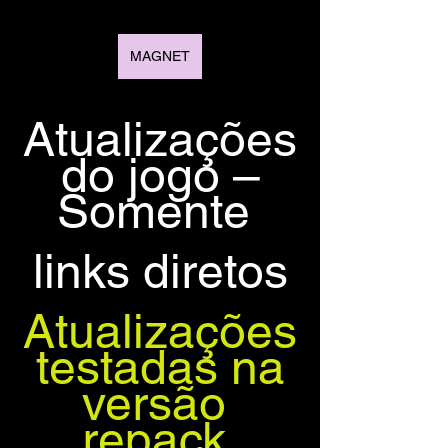
MAGNET
Atualizações
 do jogo – 
Somente 
links diretos
Atualizações
 testadas na 
versão 
repack 