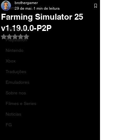
brothergamer
Home
29 de mai.
1 min de leitura
Farming Simulator 25
Pc
v1.19.0.0-P2P
CELULAR
Avaliado com NaN de 5 estrelas.
Playstation
Nintendo
Xbox
Traduções
Emuladores
Sobre nos
Filmes e Series
Noticias
FG