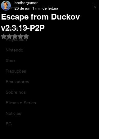
brothergamer
Home
26 de jun.
1 min de leitura
Escape from Duckov
Pc
v2.3.19-P2P
CELULAR
Avaliado com NaN de 5 estrelas.
Playstation
Nintendo
Xbox
Traduções
Emuladores
Sobre nos
Filmes e Series
Noticias
FG