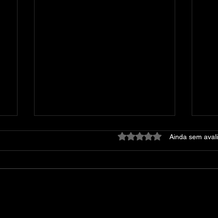
Avaliado com 0 de 5 estre
Ainda sem aval
Dying Light: Platinum
At