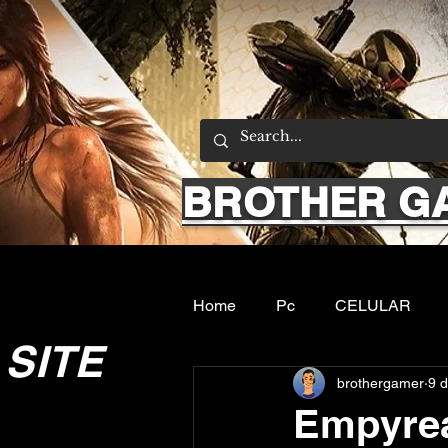
BROTHER G
Home
Pc
CELULAR
SITE
brothergamer
9 
Emuladores
Sobre nos
Empyrea