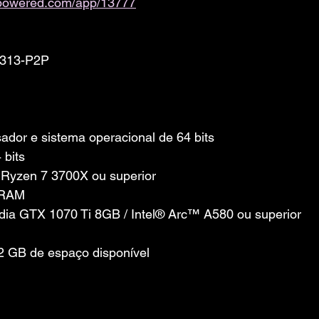
ampowered.com/app/13777
0313-P2P
dor e sistema operacional de 64 bits
 bits
Ryzen 7 3700X ou superior
 RAM
idia GTX 1070 Ti 8GB / Intel® Arc™ A580 ou superior
 GB de espaço disponível