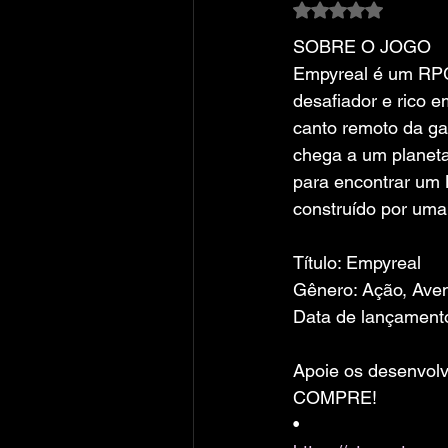
Avaliado com NaN
SOBRE O JOGO
Empyreal é um RPG
desafiador e rico 
canto remoto da ga
chega a um planeta
para encontrar um 
construído por uma 
Título: Empyreal
Gênero: Ação, Aven
Data de lançament
Apoie os desenvolv
COMPRE!
• 