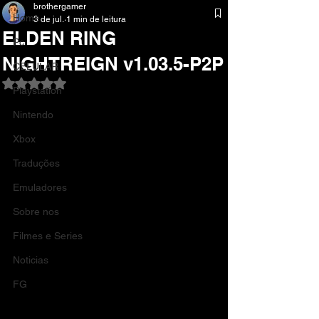
brothergamer
Home
3 de jul.
1 min de leitura
ELDEN RING
Pc
NIGHTREIGN v1.03.5-P2P
CELULAR
Avaliado com NaN de 5 estrelas.
Playstation
Nintendo
Xbox
Traduções
Emuladores
Sobre nos
Filmes e Series
Noticias
FG