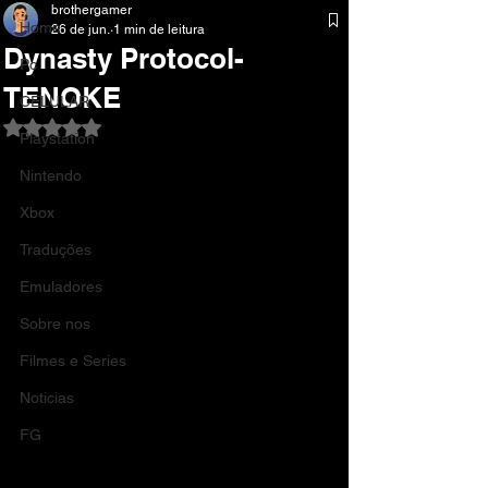
brothergamer
Home
26 de jun.
1 min de leitura
Dynasty Protocol-
Pc
TENOKE
CELULAR
Avaliado com NaN de 5 estrelas.
Playstation
Nintendo
Xbox
Traduções
Emuladores
Sobre nos
Filmes e Series
Noticias
FG