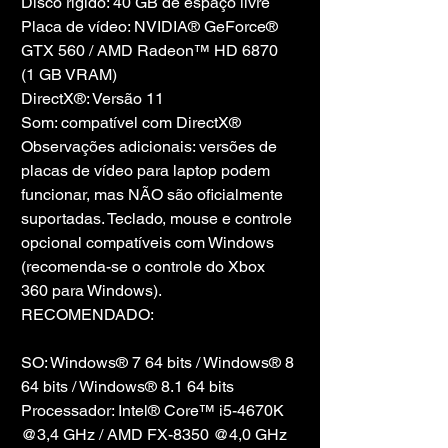
Disco rígido: 40 GB de espaço livre
Placa de vídeo: NVIDIA® GeForce® 
GTX 560 / AMD Radeon™ HD 6870 
(1 GB VRAM)
DirectX®: Versão 11
Som: compatível com DirectX®
Observações adicionais: versões de 
placas de vídeo para laptop podem 
funcionar, mas NÃO são oficialmente 
suportadas. Teclado, mouse e controle 
opcional compatíveis com Windows 
(recomenda-se o controle do Xbox 
360 para Windows).
RECOMENDADO:
SO: Windows® 7 64 bits / Windows® 8 
64 bits / Windows® 8.1 64 bits
Processador: Intel® Core™ i5-4670K 
@3,4 GHz / AMD FX-8350 @4,0 GHz