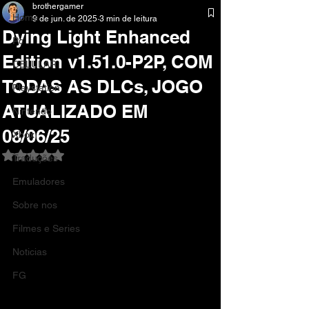
brothergamer
Home
9 de jun. de 2025
3 min de leitura
Dying Light Enhanced
Pc
Edition v1.51.0-P2P, COM
CELULAR
TODAS AS DLCs, JOGO
Playstation
ATUALIZADO EM
Nintendo
08/06/25
Xbox
Avaliado com NaN de 5 estrelas.
Traduções
Emuladores
Sobre nos
Filmes e Series
Noticias
FG