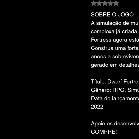
Avaliado com NaN
SOBRE O JOGO
A simulação de mu
complexa já criada.
Fortress agora está
Construa uma forta
anões a sobreviv
gerado em detalhe
Título: Dwarf Fortr
Gênero: RPG, Simul
Data de lançament
2022
Apoie os desenvolv
COMPRE!