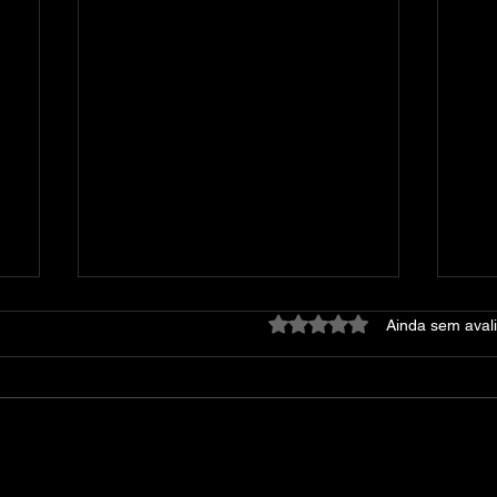
Avaliado com 0 de 5 estre
Ainda sem aval
REANIMAL The Prisoner-
Wa