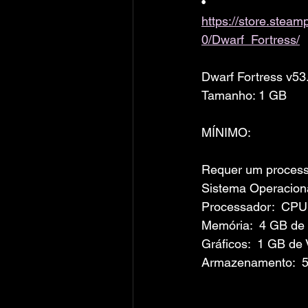
• 
https://store.ste
0/Dwarf_Fortress/
Dwarf Fortress v5
Tamanho: 1 GB
MÍNIMO:
Requer um processa
Sistema Operaciona
Processador:  CPU 
Memória:  4 GB d
Gráficos:  1 GB d
Armazenamento:  5