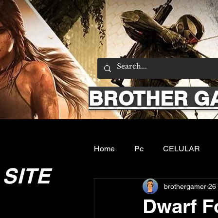
BROTHER G
Home
Pc
CELULAR
SITE
brothergamer
26 
Emuladores
Sobre nos
Dwarf F