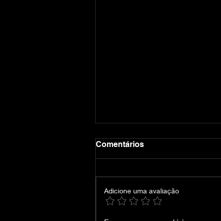
Comentários
Adicione uma avaliação
ReStory Chill Electronics