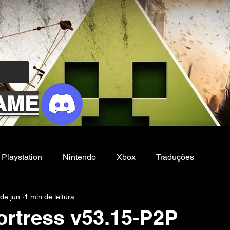
AME
Playstation
Nintendo
Xbox
Traduções
de jun.
1 min de leitura
Filmes e Series
Noticias
FG
ortress v53.15-P2P