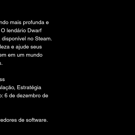
 de 5 estrelas.
ndo mais profunda e 
 O lendário Dwarf 
 disponível no Steam. 
leza e ajude seus 
erem em um mundo 
s.
ess
ação, Estratégia
o: 6 de dezembro de 
edores de software. 