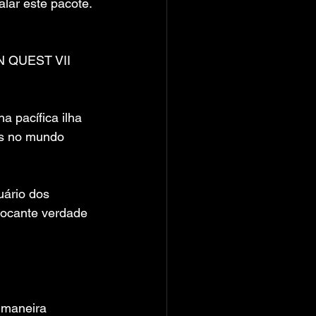
alar este pacote.
N QUEST VII 
 pacífica ilha 
is no mundo 
ário dos 
hocante verdade 
maneira 