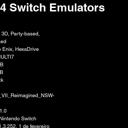
 4 Switch Emulators
 de 5 estrelas.
3D, Party-based, 
sed
 Enix, HexaDrive
MULTI7
GB
GB
ck
II_Reimagined_NSW-
1.0
Nintendo Switch 
3.252, 1 de fevereiro 