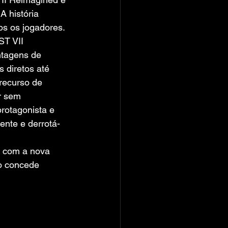
 história 
dos os jogadores.
T VII 
ntagens de 
 diretos até 
recurso de 
r sem 
rotagonista e 
nte e derrotá-
o com a nova 
o concede 