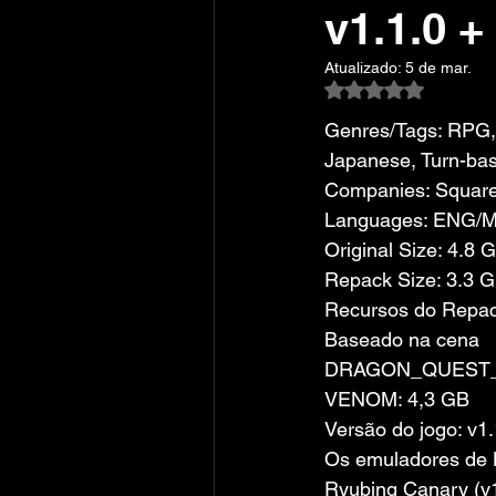
v1.1.0 +
Atualizado:
5 de mar.
Avaliado com NaN
Genres/Tags: RPG, 
Japanese, Turn-ba
Companies: Square
Languages: ENG/
Original Size: 4.8 
Repack Size: 3.3 
Recursos do Repa
Baseado na cena 
DRAGON_QUEST_V
VENOM: 4,3 GB
Versão do jogo: v1.
Os emuladores de 
Ryubing Canary (v1.