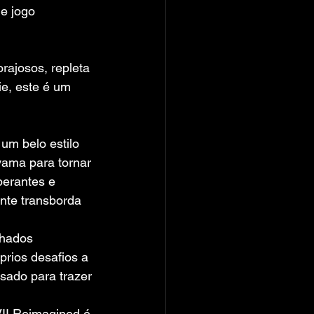
e jogo 
rajosos, repleta 
ie, este é um 
 belo estilo 
yama para tornar 
berantes e 
nte transborda 
lhados 
rios desafios a 
ssado para trazer 
I Reimagined é 