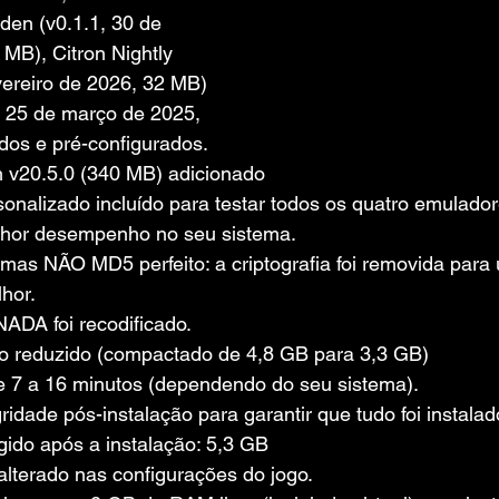
den (v0.1.1, 30 de 
 MB), Citron Nightly 
vereiro de 2026, 32 MB) 
, 25 de março de 2025, 
dos e pré-configurados.
 v20.5.0 (340 MB) adicionado
sonalizado incluído para testar todos os quatro emulado
lhor desempenho no seu sistema.
as NÃO MD5 perfeito: a criptografia foi removida para
hor.
NADA foi recodificado.
o reduzido (compactado de 4,8 GB para 3,3 GB)
de 7 a 16 minutos (dependendo do seu sistema).
gridade pós-instalação para garantir que tudo foi instala
gido após a instalação: 5,3 GB
alterado nas configurações do jogo.