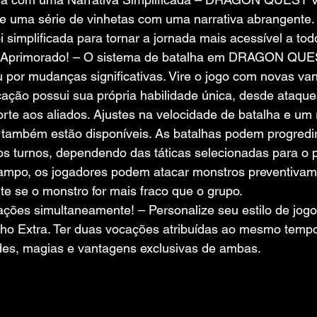
e uma série de vinhetas com uma narrativa abrangente. A
i simplificada para tornar a jornada mais acessível a to
 Aprimorado! – O sistema de batalha em DRAGON QUES
por mudanças significativas. Vire o jogo com novas va
ação possui sua própria habilidade única, desde ataques
rte aos aliados. Ajustes na velocidade de batalha e um 
 também estão disponíveis. As batalhas podem progredi
os turnos, dependendo das táticas selecionadas para o p
ampo, os jogadores podem atacar monstros preventivame
te se o monstro for mais fraco que o grupo.
ções simultaneamente! – Personalize seu estilo de jog
ho Extra. Ter duas vocações atribuídas ao mesmo temp
des, magias e vantagens exclusivas de ambas.