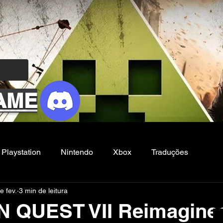
AME
Playstation
Nintendo
Xbox
Traduções
e fev.
3 min de leitura
Filmes e Series
Noticias
FG
 QUEST VII Reimagine