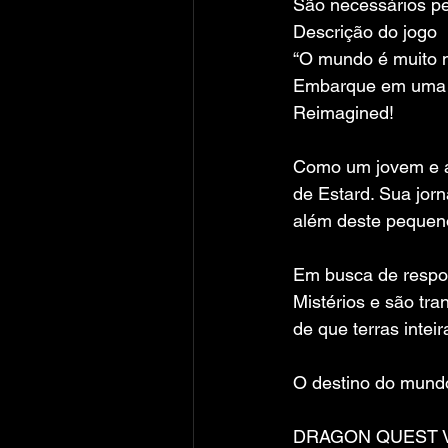
São necessários pel
Descrição do jogo
“O mundo é muito m
Embarque em uma 
Reimagined!
Como um jovem e amb
de Estard. Sua jor
além deste pequeno
Em busca de respos
Mistérios e são tr
de que terras intei
O destino do mund
DRAGON QUEST VII 