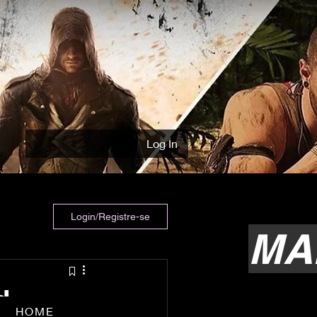
Log In
Login/Registre-se
MA
d –
HOME