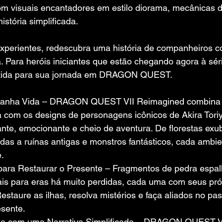
om visuais encantadores em estilo diorama, mecânicas d
istória simplificada.
experientes, redescubra uma história de companheiros co
za. Para heróis iniciantes que estão chegando agora à sér
rtida para sua jornada em DRAGON QUEST.
anha Vida – DRAGON QUEST VII Reimagined combina um
ma com os designs de personagens icônicos de Akira Tori
ante, emocionante e cheio de aventura. De florestas exu
as a ruínas antigas e monstros fantásticos, cada ambie
.
a para Restaurar o Presente – Fragmentos de pedra espa
is para eras há muito perdidas, cada uma com seus próp
estaure as ilhas, resolva mistérios e faça aliados no pa
esente.
a com uma Narrativa Simplificada – DRAGON QUEST VI