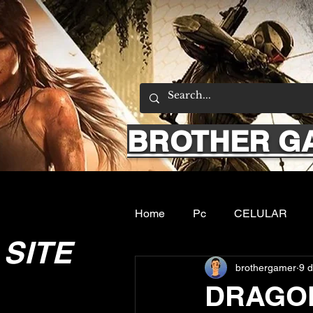
BROTHER G
Home
Pc
CELULAR
SITE
brothergamer
9 d
Emuladores
Sobre nos
DRAGON