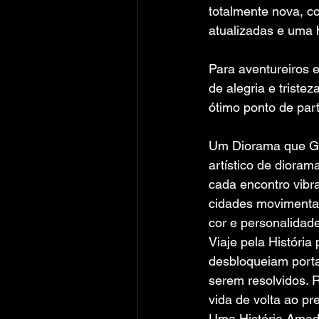
totalmente nova, c
atualizadas e uma h
Para aventureiros 
de alegria e triste
ótimo ponto de pa
Um Diorama que G
artístico de diora
cada encontro vibr
cidades movimentad
cor e personalidade
Viaje pela Históri
desbloqueiam porta
serem resolvidos. R
vida de volta ao pr
Uma História Amad