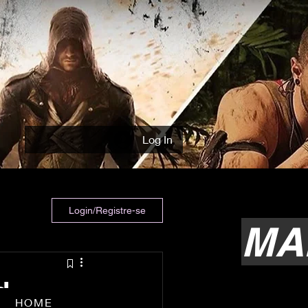
Log In
Login/Registre-se
MA
d
HOME