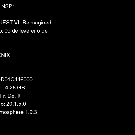
 NSP: 
UEST VII Reimagined
 05 de fevereiro de 
ENIX
0A9D01C446000
o: 4,26 GB
Fr, De, It
o: 20.1.5.0
tmosphere 1.9.3