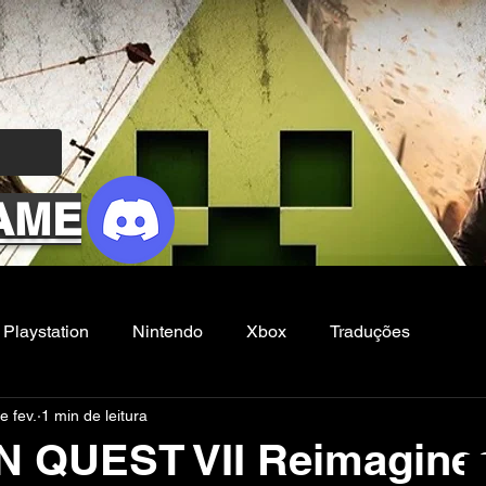
AME
Playstation
Nintendo
Xbox
Traduções
e fev.
1 min de leitura
Filmes e Series
Noticias
FG
 QUEST VII Reimagine