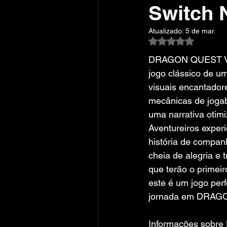
Switch
Atualizado:
5 de mar.
Avaliado com NaN
DRAGON QUEST VII
jogo clássico de um
visuais encantador
mecânicas de jogab
uma narrativa otim
Aventureiros exper
história de compan
cheia de alegria e t
que terão o primeir
este é um jogo per
jornada em DRAG
Informações sobr