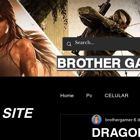
BROTHER G
Home
Pc
CELULAR
SITE
brothergamer
6 d
Emuladores
Sobre nos
DRAGON