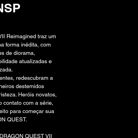
 NSP
 de 5 estrelas.
 Reimagined traz um 
a forma inédita, com 
es de diorama, 
ilidade atualizadas e 
izada.
ientes, redescubram a 
heiros destemidos 
risteza. Heróis novatos, 
o contato com a série, 
feito para começar sua 
ON QUEST.
e DRAGON QUEST VII 