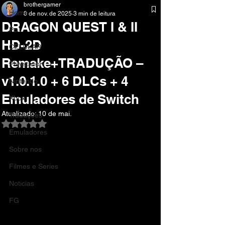
brothergamer
Home
8 de nov. de 2025
3 min de leitura
DRAGON QUEST I & II
Pc
HD-2D
CELULAR
Remake+TRADUÇÃO –
Playstation
v1.0.1.0 + 6 DLCs + 4
Nintendo
Emuladores de Switch
Xbox
Atualizado:
10 de mai.
Traduções
Avaliado com NaN de 5 estrelas.
Emuladores
Sobre nos
Filmes e Series
Noticias
FG