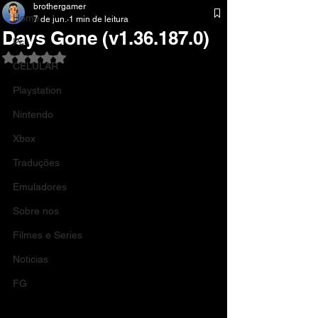
brothergamer
Home
7 de jun.
1 min de leitura
Days Gone (v1.36.187.0)
Pc
Avaliado com NaN de 5 estrelas.
CELULAR
Playstation
Nintendo
Xbox
Traduções
Emuladores
Sobre nos
Filmes e Series
Noticias
FG