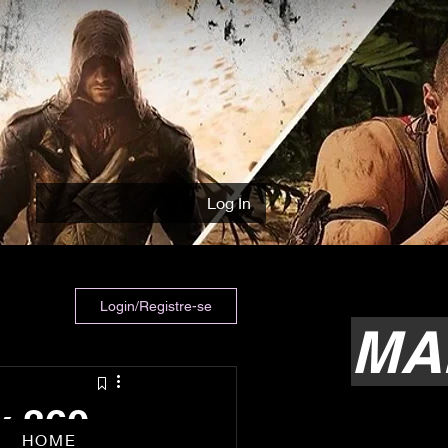
Log In
Login/Registre-se
MA
x 360
HOME