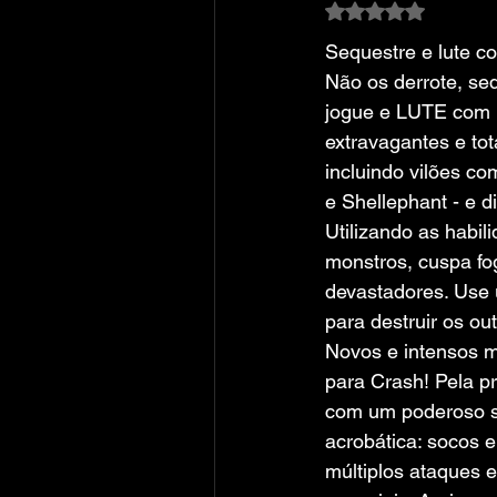
Avaliado com NaN
Sequestre e lute co
Não os derrote, seq
jogue e LUTE com 1
extravagantes e tot
incluindo vilões com
e Shellephant - e d
Utilizando as habil
monstros, cuspa fo
devastadores. Use
para destruir os out
Novos e intensos 
para Crash! Pela pr
com um poderoso si
acrobática: socos e
múltiplos ataques e