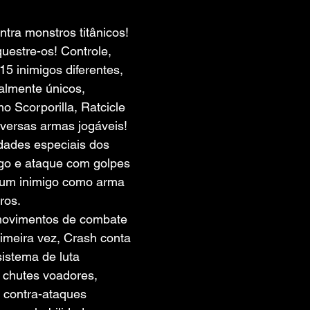
 de 5 estrelas.
ntra monstros titânicos! 
uestre-os! Controle, 
5 inimigos diferentes, 
almente únicos, 
o Scorporilla, Ratcicle 
iversas armas jogáveis!
idades especiais dos 
go e ataque com golpes 
 um inimigo como arma 
ros.
movimentos de combate 
imeira vez, Crash conta 
stema de luta 
 chutes voadores, 
 contra-ataques 