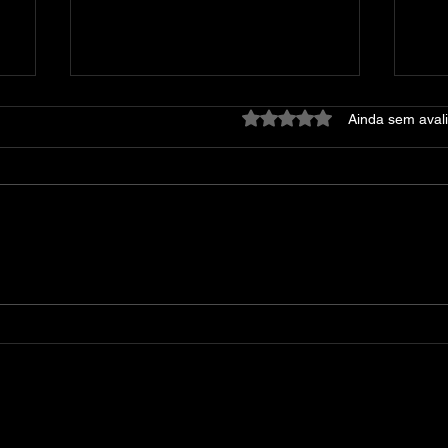
Avaliado com 0 de 5 estre
Ainda sem aval
Forza Horizon [+Emulador
GTA
Xenia] (v12.0.4 + 11 DLCs,
XB
Download Seletivo e
PT
MULTi15) (4.8GB) [KaOs
Repack]