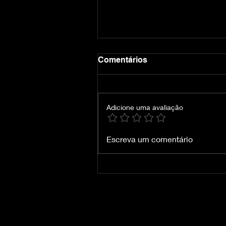
Comentários
Adicione uma avaliação
Forza Horizon 2 apresenta
Escreva um comentário
Velozes e Furiosos
[+Emulador Xenia] (v2.0,
MULTi10) (1.8GB) [KaOs
Repack]