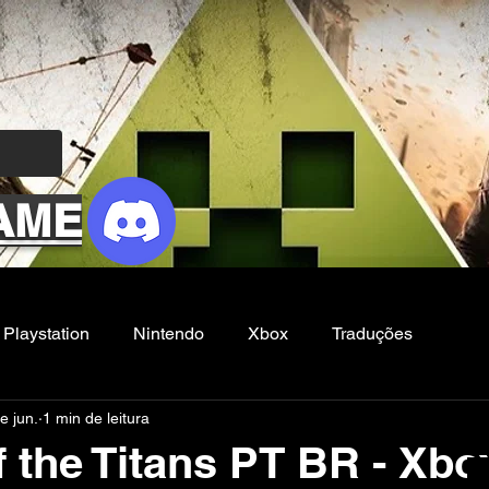
AME
Playstation
Nintendo
Xbox
Traduções
e jun.
1 min de leitura
Filmes e Series
Noticias
FG
 the Titans PT BR - Xbo