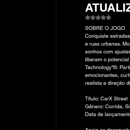
ATUALI
Avaliado com NaN
SOBRE O JOGO
Conquiste estradas
e ruas urbanas. Mo
sonhos com ajustes
liberam o potencial 
Technology"©. Parti
emocionantes, curt
realista e direção 
Título: CarX Street
Gênero: Corrida, S
Data de lançamento
Apoie os desenvolv