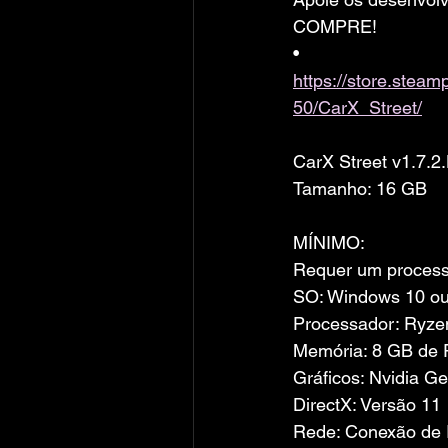
COMPRE!
• 
https://store.ste
50/CarX_Street/
CarX Street v1.7.
Tamanho: 16 GB
MÍNIMO:
Requer um processa
SO: Windows 10 ou
Processador: Ryze
Memória: 8 GB de
Gráficos: Nvidia G
DirectX: Versão 11
Rede: Conexão de I