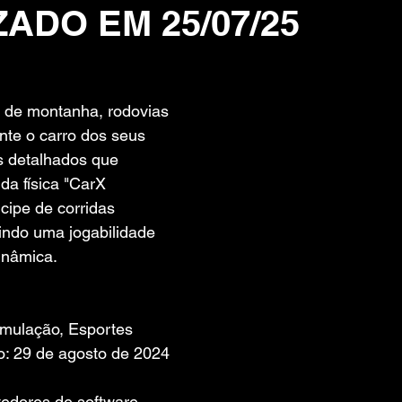
ZADO EM 25/07/25
 de 5 estrelas.
 de montanha, rodovias 
nte o carro dos seus 
 detalhados que 
da física "CarX 
cipe de corridas 
indo uma jogabilidade 
dinâmica.
imulação, Esportes
: 29 de agosto de 2024
edores de software. 