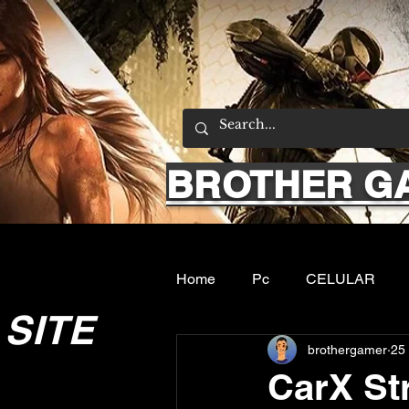
BROTHER G
Home
Pc
CELULAR
SITE
brothergamer
25 
Emuladores
Sobre nos
CarX St