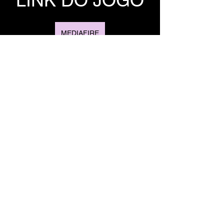
MEDIAFIRE
GOFILE
TORRENT DO 
JOGO
TORRENT
MAGNET