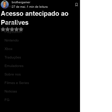
brothergamer
Home
27 de mai.
1 min de leitura
Acesso antecipado ao
Pc
Paralives
CELULAR
Avaliado com NaN de 5 estrelas.
Playstation
Nintendo
Xbox
Traduções
Emuladores
Sobre nos
Filmes e Series
Noticias
FG