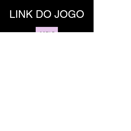
LINK DO JOGO
GOFILE
1FICHIER
TORRENT 
DO JOGO
TORRENT