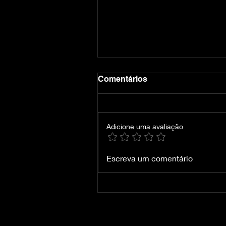
Comentários
Adicione uma avaliação
Crimson Desert-
Escreva um comentário
VOICES38/DUBLADO