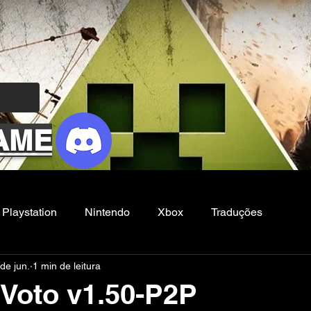
AME
Playstation
Nintendo
Xbox
Traduções
de jun.
1 min de leitura
Filmes e Series
Noticias
FG
 Voto v1.50-P2P