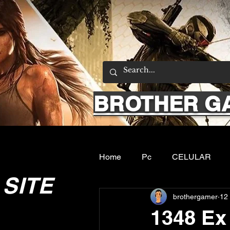
BROTHER G
Home
Pc
CELULAR
SITE
brothergamer
12 
Emuladores
Sobre nos
1348 Ex