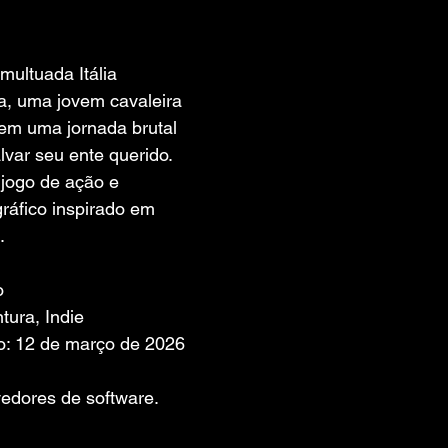
 de 5 estrelas.
multuada Itália 
, uma jovem cavaleira 
em uma jornada brutal 
lvar seu ente querido. 
jogo de ação e 
ráfico inspirado em 
.
o
tura, Indie
o: 12 de março de 2026
edores de software. 