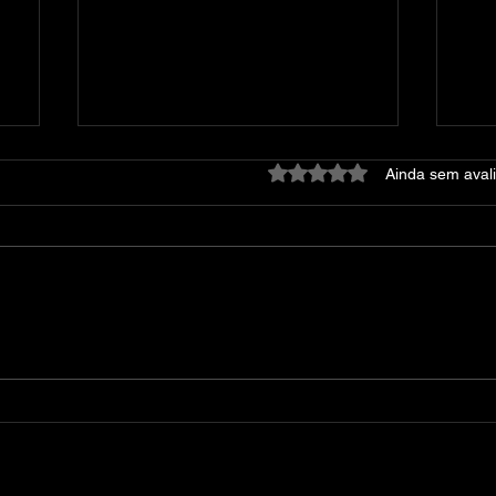
Avaliado com 0 de 5 estre
Ainda sem aval
Dying Light: Platinum
At
Edition – v1.42.0 + 52 DLCs
DE
+ DevTools + Bonus
Content + Multiplayer