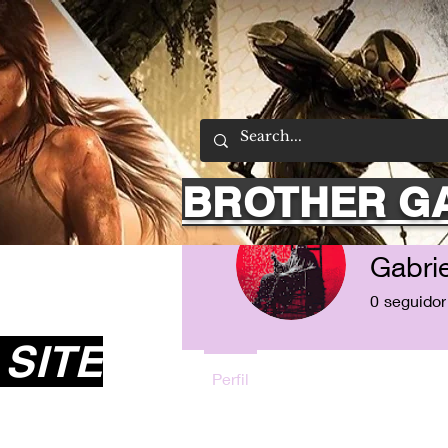
BROTHER G
Gabri
0
seguidor
SITE
Perfil