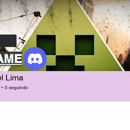
AME
el Lima
0
seguindo