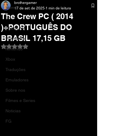
brothergamer
Home
17 de set. de 2025
1 min de leitura
The Crew PC ( 2014
Pc
)+PORTUGUÊS DO
CELULAR
BRASIL 17,15 GB
Playstation
Avaliado com NaN de 5 estrelas.
Nintendo
Xbox
Traduções
Emuladores
Sobre nos
Filmes e Series
Noticias
FG