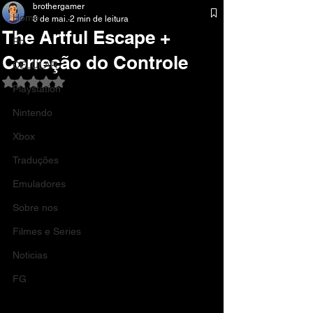
brothergamer
Home
8 de mai.
2 min de leitura
The Artful Escape +
Pc
Correção do Controle
CELULAR
Avaliado com NaN de 5 estrelas.
Playstation
Nintendo
Xbox
Traduções
Emuladores
Sobre nos
Filmes e Series
Noticias
FG