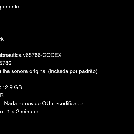
mponente
ck
ubnautica v65786-CODEX
65786
ilha sonora original (incluída por padrão)
 : 2,9 GB
GB
: Nada removido OU re-codificado
o : 1 a 2 minutos