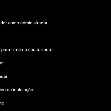
ador como administrador.
a
 para cima no seu teclado.
ar
nuar
ino da instalação
mo