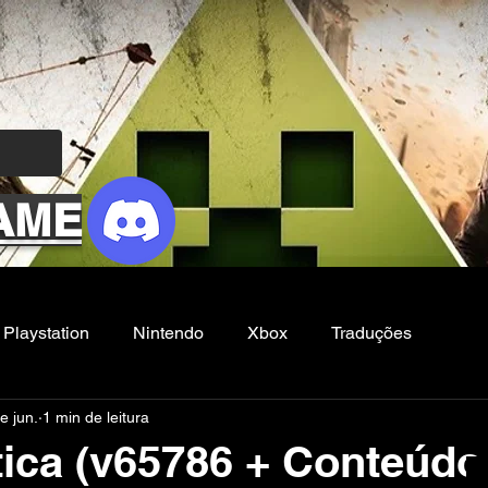
AME
Playstation
Nintendo
Xbox
Traduções
e jun.
1 min de leitura
Filmes e Series
Noticias
FG
ica (v65786 + Conteúd