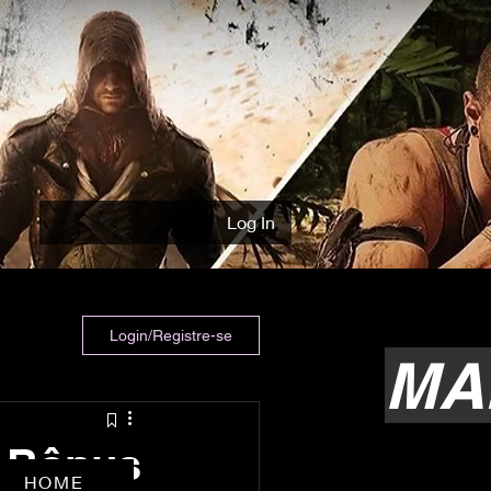
Log In
Login/Registre-se
MA
o Bônus
HOME