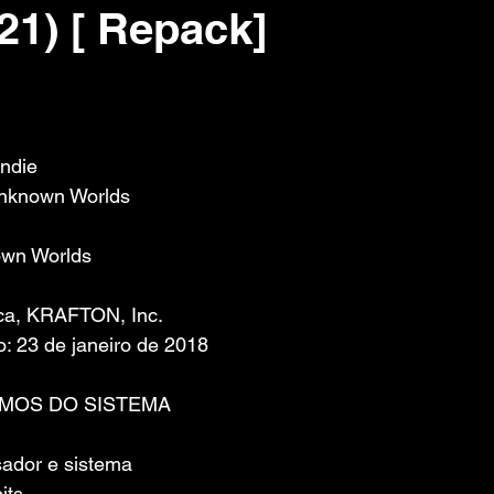
21) [ Repack]
 de 5 estrelas.
Indie
nknown Worlds 
own Worlds 
ica, KRAFTON, Inc.
: 23 de janeiro de 2018
IMOS DO SISTEMA
ador e sistema 
its.