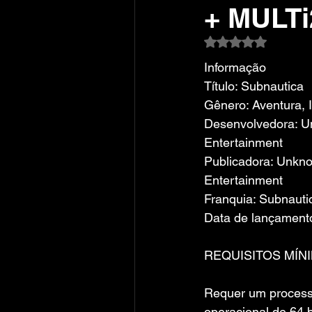
+ MULTi
Avaliado com NaN
Informação
Título: Subnautica
Gênero: Aventura, 
Desenvolvedora: U
Entertainment
Publicadora: Unkn
Entertainment
Franquia: Subnaut
Data de lançamento
REQUISITOS MÍN
Requer um process
operacional de 64 b