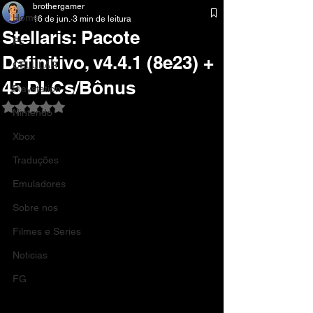
brothergamer
Home
16 de jun.
3 min de leitura
Stellaris: Pacote
Pc
Definitivo, v4.4.1 (8e23) +
CELULAR
45 DLCs/Bônus
Playstation
Avaliado com NaN de 5 estrelas.
Nintendo
Xbox
Traduções
Emuladores
Sobre nos
Filmes e Series
Noticias
FG