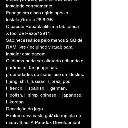
instalado corretamente.
Espaço em disco rígido após a 
instalação: até 28,6 GB
O pacote Repack utiliza a biblioteca 
XTool de Razor12911.
São necessários pelo menos 2 GB de 
RAM livre (incluindo virtual) para 
instalar este pacote.
O idioma pode ser alterado editando o 
parâmetro -language nas 
propriedades do ícone; use um destes: 
l_english, l_russian, l_braz_por, 
l_french, l_spanish, l_german, 
l_polish, l_simp_chinese, l_japanese, 
l_korean
Descrição do jogo
Explore uma vasta galáxia repleta de 
maravilhas! A Paradox Development 