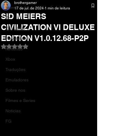
brothergamer
Home
17 de jul. de 2024
1 min de leitura
SID MEIERS
Pc
CIVILIZATION VI DELUXE
CELULAR
EDITION V1.0.12.68-P2P
Playstation
Avaliado com NaN de 5 estrelas.
Nintendo
Xbox
Traduções
Emuladores
Sobre nos
Filmes e Series
Noticias
FG