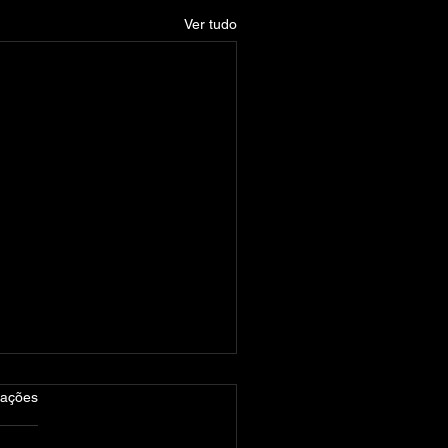
Ver tudo
las.
iações