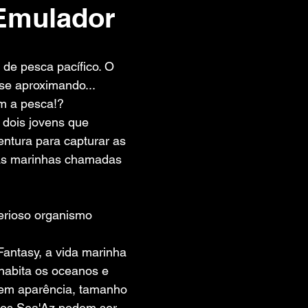
Emulador
 de 5 estrelas.
de pesca pacífico. O 
se aproximando...
m a pesca!?
e dois jovens que 
tura para capturar as 
ras marinhas chamadas 
erioso organismo 
ntasy, a vida marinha 
abita os oceanos e 
 em aparência, tamanho 
s os Sea'Az podem ser 