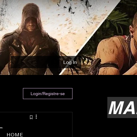
Log In
Login/Registre-se
MA
o
HOME