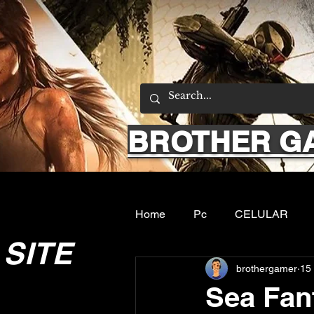
BROTHER G
Home
Pc
CELULAR
SITE
brothergamer
15
Emuladores
Sobre nos
Sea Fan