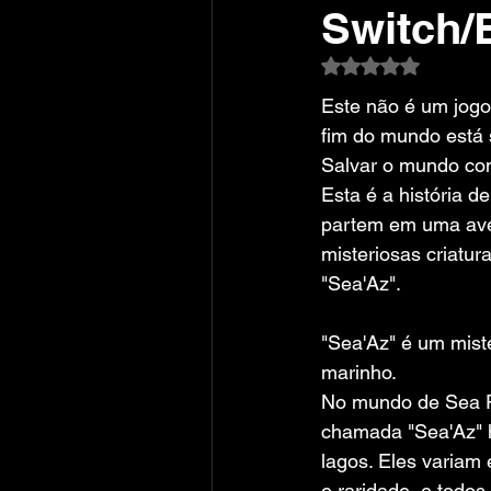
Switch/
Avaliado com NaN
Este não é um jogo 
fim do mundo está 
Salvar o mundo co
Esta é a história d
partem em uma aven
misteriosas criatu
"Sea'Az".
"Sea'Az" é um mist
marinho.
No mundo de Sea Fa
chamada "Sea'Az" h
lagos. Eles variam
e raridade, e todo