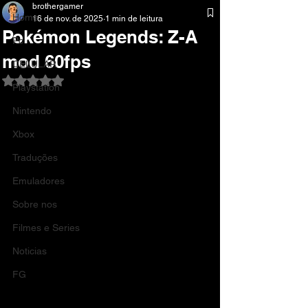
brothergamer
Home
16 de nov. de 2025
1 min de leitura
Pokémon Legends: Z-A
Pc
mod 60fps
CELULAR
Avaliado com NaN de 5 estrelas.
Playstation
Nintendo
Xbox
Traduções
Emuladores
Sobre nos
Filmes e Series
Noticias
FG