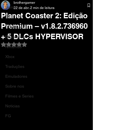
brothergamer
Home
22 de abr.
2 min de leitura
Planet Coaster 2: Edição
Pc
Premium – v1.8.2.736960
CELULAR
+ 5 DLCs HYPERVISOR
Playstation
Avaliado com NaN de 5 estrelas.
Nintendo
Xbox
Traduções
Emuladores
Sobre nos
Filmes e Series
Noticias
FG