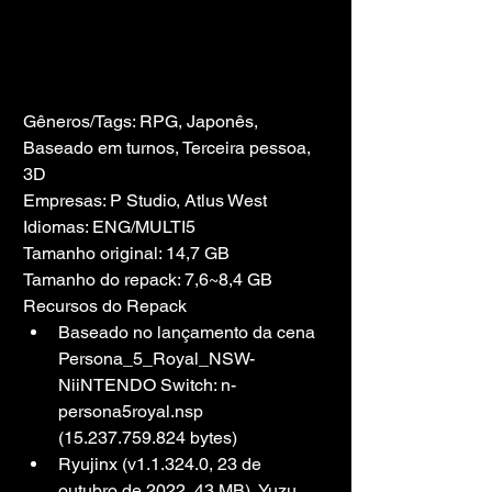
Gêneros/Tags: RPG, Japonês, 
Baseado em turnos, Terceira pessoa, 
3D
Empresas: P Studio, Atlus West
Idiomas: ENG/MULTI5
Tamanho original: 14,7 GB
Tamanho do repack: 7,6~8,4 GB
Recursos do Repack
Baseado no lançamento da cena 
Persona_5_Royal_NSW-
NiiNTENDO Switch: n-
persona5royal.nsp 
(15.237.759.824 bytes)
Ryujinx (v1.1.324.0, 23 de 
outubro de 2022, 43 MB), Yuzu 