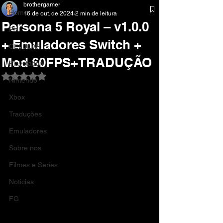
brothergamer
Home
16 de out. de 2024
2 min de leitura
Persona 5 Royal – v1.0.0
Pc
+ Emuladores Switch +
CELULAR
Mod 60FPS+TRADUÇÃO
Playstation
Avaliado com NaN de 5 estrelas.
Nintendo
Xbox
Traduções
Emuladores
Sobre nos
Filmes e Series
Noticias
FG